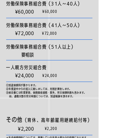
労働保険事務組合費（31人〜40人）
¥60,000
¥60,000
労働保険事務組合費（41人〜50人）
¥72,000
¥72,000
労働保険事務組合費（51人以上）
要相談
​一人親方労災組合費
¥24,000
¥24,000
①別途保険料が掛かります。
②年度途中からの加入に関しましては、月割計算致します。
③組合費には年度更新、保険関係資格・喪失、労災保険申請も含みます。
尚、通勤災害の労災申請については、別途報酬を頂きます。
その他
（育休、高年齢雇用継続給付等）
¥2,200
¥2,200
＊社会保険関係については、提携している社労士様からの申請になります。