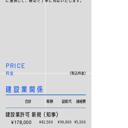
に連携して、親切で丁寧に対応いたします。
PRIC
E
料金
（税込料金
）
建設業関係
合計
​報酬
証紙代
​諸経費
建設業許可 新規（知事）
¥178,000
¥82,500
¥90,000
¥5,500