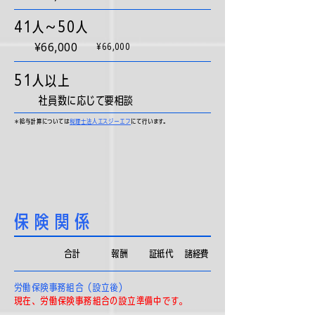
41人〜50人
¥66,000
¥66,000
51人以上
社員数に応じて要相談
＊給与計算については
税理士法人エスジーエフ
にて行います。
​保険関係
合計
​報酬
証紙代
​諸経費
労働保険事務組合（設立後）
​現在、労働保険事務組合の設立準備中です。