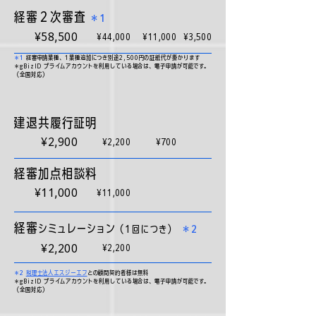
経審２次審査
＊1
¥58,500
¥44,000
¥11,000
¥3,500
＊1
経審申請業種、1業種追加につき別途2,500円の証紙代が掛かります
​＊gBizID プライムアカウントを利用している場合は、電子申請が可能です。
（全国対応）
建退共履行証明
¥2,900
¥2,200
¥700
経審加点相談料
¥11,000
¥11,000
経審
シミュレーション
（1回につき）
＊2
¥2,200
¥2,200
＊2
税理士法人エスジーエフ
との顧問契約者様は無料
​＊gBizID プライムアカウントを利用している場合は、電子申請が可能です。
（全国対応）